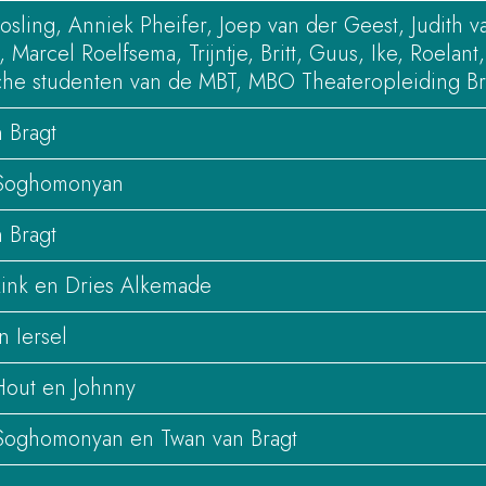
sling, Anniek Pheifer, Joep van der Geest, Judith v
, Marcel Roelfsema, Trijntje, Britt, Guus, Ike, Roela
sche studenten van de MBT, MBO Theateropleiding Br
 Bragt
Soghomonyan
 Bragt
kink en Dries Alkemade
n Iersel
Hout en Johnny
oghomonyan en Twan van Bragt