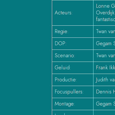
Lonne Go
Acteurs:
Overdijk
fantasti
Regie:
Twan van
DOP:
Gegam 
Scenario:
Twan van
Geluid:
Frank Ik
Productie:
Judith va
Focuspullers:
Dennis 
Montage:
Gegam S