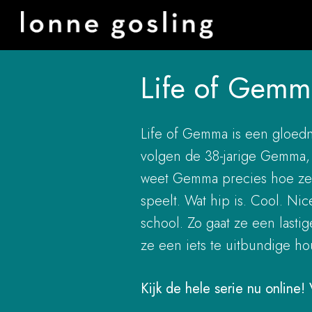
Ga
naar
Life of Gemm
de
inhoud
Life of Gemma is een gloed
volgen de 38-jarige Gemma, 
weet Gemma precies hoe ze a
speelt. Wat hip is. Cool. Ni
school. Zo gaat ze een lasti
ze een iets te uitbundige h
Kijk de hele serie nu online! 