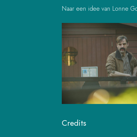
Naar een idee van Lonne Gos
Credits