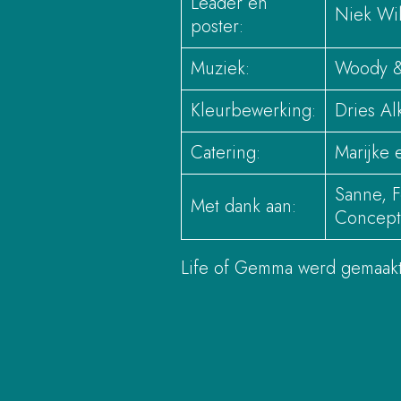
Leader en
Niek Wil
poster:
Muziek:
Woody &
Kleurbewerking:
Dries A
Catering:
Marijke 
Sanne, F
Met dank aan:
Concept
Life of Gemma werd gemaakt