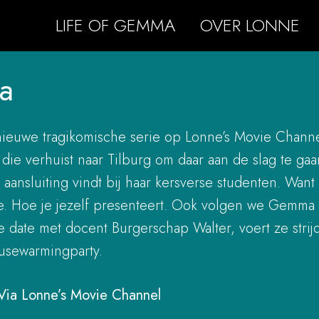
LIFE OF GEMMA
OVER LONNE
a
nieuwe tragikomische serie op Lonne’s Movie Chan
die verhuist naar Tilburg om daar aan de slag te g
ansluiting vindt bij haar kersverse studenten. Want
ce. Hoe je jezelf presenteert. Ook volgen we Gemma 
ge date met docent Burgerschap Walter, voert ze stri
ousewarmingparty.
Via
Lonne’s Movie Channel